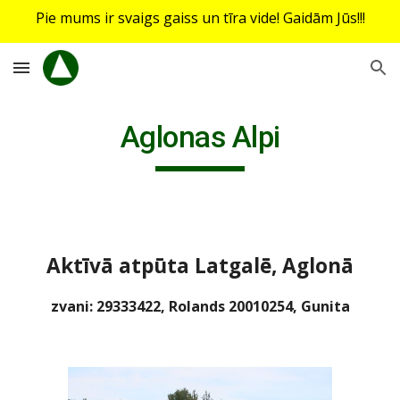
Pie mums ir svaigs gaiss un tīra vide! Gaidām Jūs!!!
Skip to main content
Skip to navigation
Aglonas Alpi
Aktīvā atpūta Latgalē, Aglonā
zvani: 29333422, Rolands 20010254, Gunita