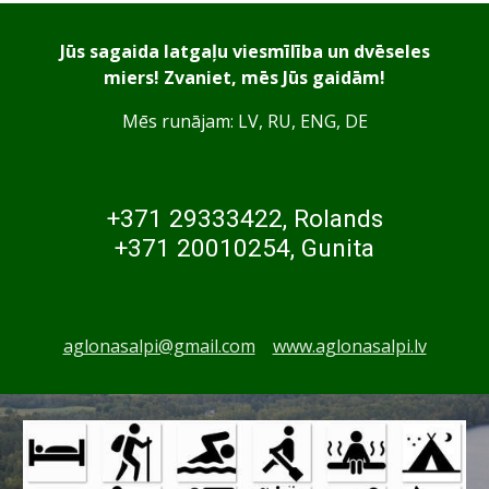
Jūs sagaida latgaļu viesmīlība un dvēseles
miers! Zvaniet, mēs Jūs gaidām!
Mēs runājam: LV, RU, ENG, DE
+371 29333422, Rolands
+371 20010254, Gunita
aglonasalpi@gmail.com
www.aglonasalpi.lv