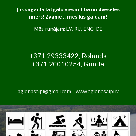
Jūs sagaida latgaļu viesmīlība un dvēseles
miers! Zvaniet, mēs Jūs gaidām!
Mēs runājam: LV, RU, ENG, DE
+371 29333422, Rolands
+371 20010254, Gunita
aglonasalpi@gmail.com
www.aglonasalpi.lv