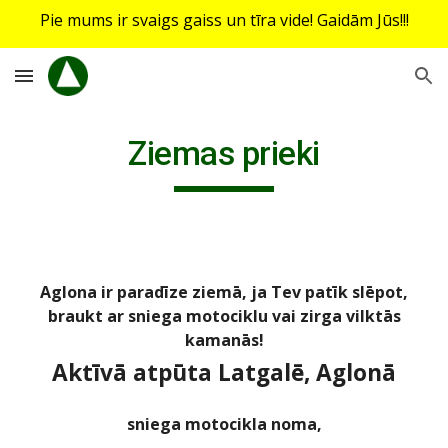
Pie mums ir svaigs gaiss un tīra vide! Gaidām Jūs!!!
Skip to main content
Skip to navigation
Ziemas prieki
Aglona ir paradīze ziemā, ja Tev patīk slēpot,
braukt ar sniega motociklu vai zirga vilktās
kamanās!
Aktīvā atpūta Latgalē, Aglonā
sniega motocikla noma,